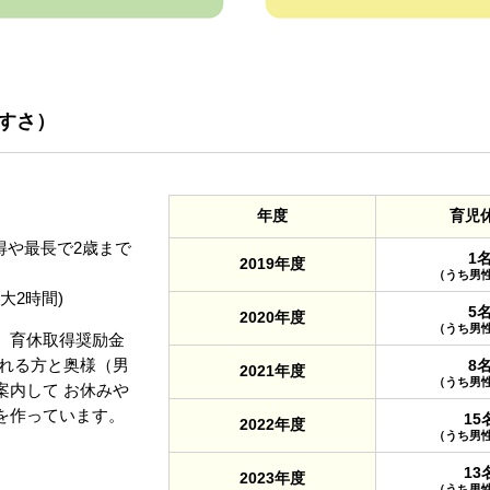
すさ）
年度
育児
得や最長で2歳まで
1
2019年度
（うち男性
大2時間)
5
2020年度
（うち男性
、育休取得奨励金
まれる方と奥様（男
8
2021年度
（うち男性
案内して お休みや
を作っています。
15
2022年度
（うち男性
13
2023年度
（うち男性