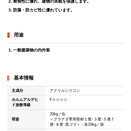
耐候性に優れ、建物の美観を保護します。
防藻・防カビ性に優れています。
用途
一般建築物の内外装
基本情報
主成分
アクリルシリコン
ホルムアルデヒ
F☆☆☆☆
ド放散等級
20kg／缶

荷姿
＜グラナダ専用骨材１厘･３厘･５厘７
厘･８厘･黒ゴマ＞：各20kg／袋