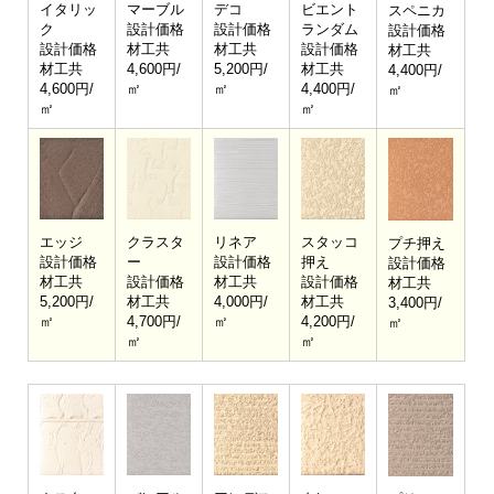
イタリッ
マーブル
デコ
ビエント
スペニカ
ク
設計価格
設計価格
ランダム
設計価格
設計価格
材工共
材工共
設計価格
材工共
材工共
4,600円/
5,200円/
材工共
4,400円/
4,600円/
㎡
㎡
4,400円/
㎡
㎡
㎡
エッジ
クラスタ
リネア
スタッコ
プチ押え
設計価格
ー
設計価格
押え
設計価格
材工共
設計価格
材工共
設計価格
材工共
5,200円/
材工共
4,000円/
材工共
3,400円/
㎡
4,700円/
㎡
4,200円/
㎡
㎡
㎡