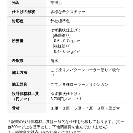
光沢
艶消し
仕上げの形状
多様なテクスチャー
対応色
弊社標準色
ゆず肌状仕上げ：

  [基層塗り]

所要量
   0.6～0.7kg／㎡

  [模様塗り]

   0.4～0.6kg／㎡
希釈液
清水
こて塗り／パターンローラー塗り／吹付
施工方法
け
施工器具
こて／各種ローラー／リシンガン
設計価格材工共
ゆず肌状仕上げ：

（円／㎡）
3,700円／㎡　＊1
骨材
１厘・３厘・５厘・７厘・８厘・黒ゴマ
＊記載の設計価格材工共は一般的な仕様を記載しております。(同一
色300㎡以上を基準とし、下地調整費を含んでおりません)
＊一部濃色で対応出来ない色がございます。