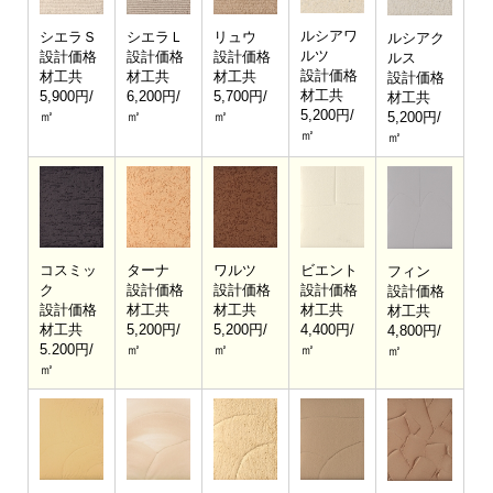
ルシアワ
シエラＳ
シエラＬ
リュウ
ルシアク
ルツ
設計価格
設計価格
設計価格
ルス
設計価格
材工共
材工共
材工共
設計価格
材工共
5,900円/
6,200円/
5,700円/
材工共
5,200円/
㎡
㎡
㎡
5,200円/
㎡
㎡
コスミッ
ターナ
ワルツ
ビエント
フィン
ク
設計価格
設計価格
設計価格
設計価格
設計価格
材工共
材工共
材工共
材工共
材工共
5,200円/
5,200円/
4,400円/
4,800円/
5.200円/
㎡
㎡
㎡
㎡
㎡