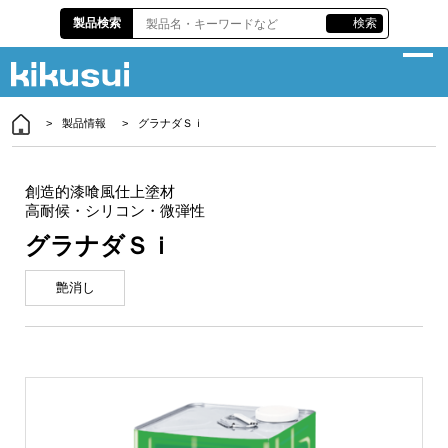
製品検索
検索
製品情報
グラナダＳｉ
企業情報
サスティナビリティ
創造的漆喰風仕上塗材
高耐候・シリコン・微弾性
製品情報
グラナダＳｉ
各種資料
艶消し
株主・投資家情報
責任施工
お問い合わせ