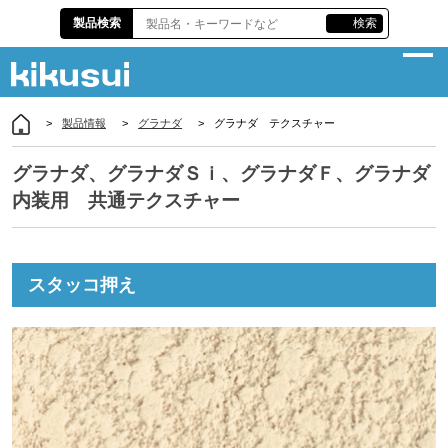
製品検索
検索
製品情報
グラナダ
グラナダ テクスチャー
企業情報
グラナダ、グラナダＳｉ、グラナダＦ、グラナダ
サスティナビリティ
内装用 共通テクスチャー
製品情報
各種資料
スタッコ押え
株主・投資家情報
責任施工
お問い合わせ