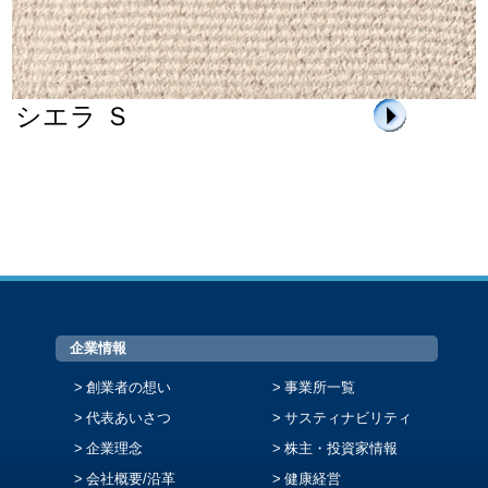
シエラ Ｓ
企業情報
創業者の想い
事業所一覧
代表あいさつ
サスティナビリティ
企業理念
株主・投資家情報
会社概要/沿革
健康経営