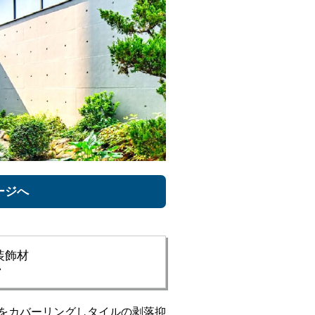
ージへ
装飾材
ン
をカバーリングしタイルの剥落抑