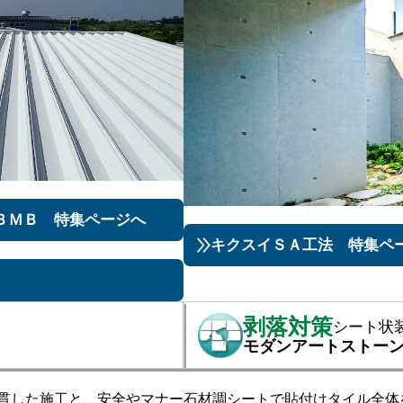
ＢＭＢ 特集ページへ
キクスイＳＡ工法 特集ペ
剥落対策
シート状
モダンアートストー
貫した施工と、安全やマナー
石材調シートで貼付けタイル全体