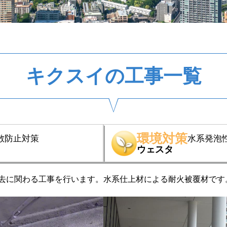
キクスイの工事一覧
環境対策
散防止対策
水系発泡
ウェスタ
去に関わる工事を行います。
水系仕上材による耐火被覆材です