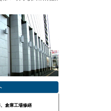
へ
繕、倉庫工場修繕