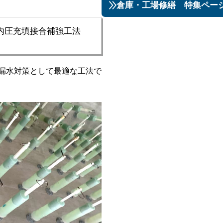
倉庫・工場修繕 特集ペー
内圧充填接合補強工法
漏水対策として最適な​工法で