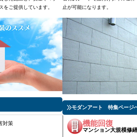
スをご提供しています。
止が可能になります。​
モダンアート 特集ページ
機能回復
害対策
マンション大規模修