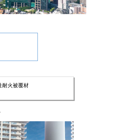
性耐火被覆材
。