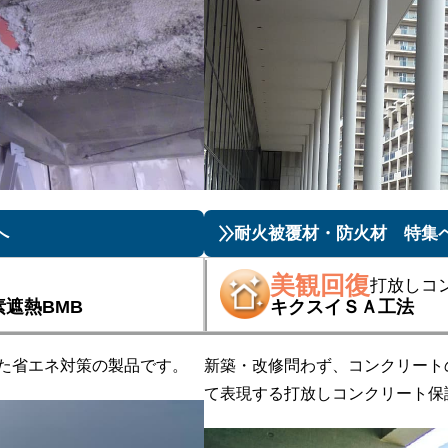
へ
耐火被覆材・防火材 特集
美観回復
打放しコ
遮熱BMB
キクスイＳＡ工法
た省エネ対策の製品​です。
新築・改修問わず、コンクリート
て​表現する打放しコンクリート