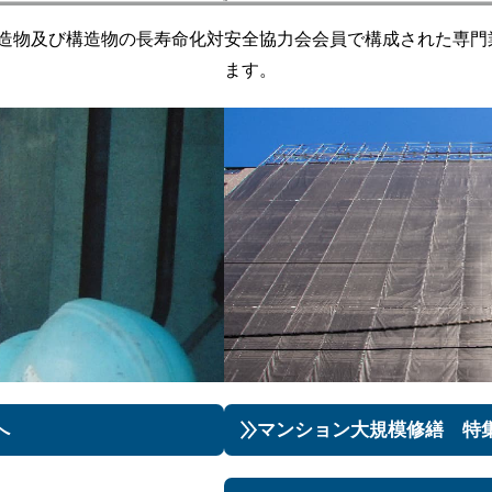
造物​及び構造物の長寿命化対
安全協力会会員で構成された専門
ます。
へ
マンション大規模修繕 特