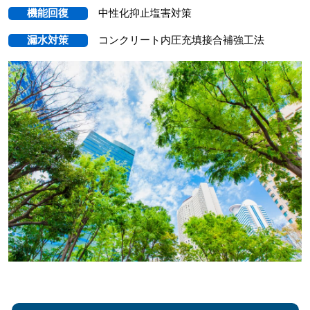
機能回復
中性化抑止塩害対策
漏水対策
コンクリート内圧充填接合補強工法