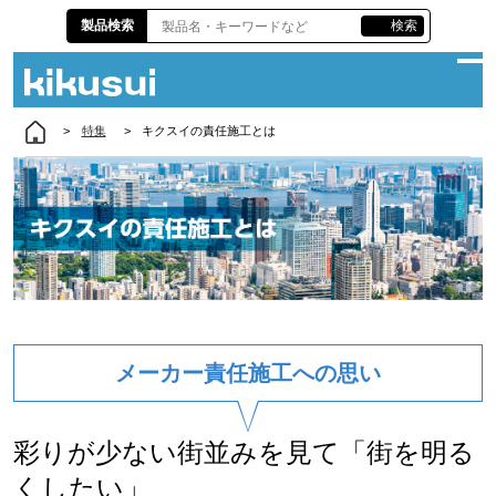
製品検索
検索
特集
キクスイの責任施工とは
企業情報
サスティナビリティ
製品情報
各種資料
株主・投資家情報
メーカー責任施工への思い
責任施工
彩りが少ない街並みを見て「街を明る
お問い合わせ
くしたい」