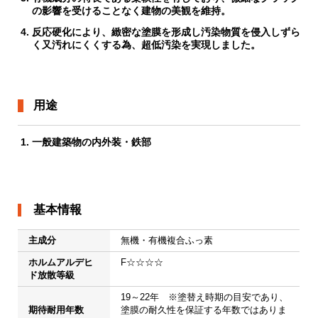
の影響を受けることなく建物の美観を維持。
反応硬化により、緻密な塗膜を形成し汚染物質を侵入しずら
く又汚れにくくする為、超低汚染を実現しました。
用途
一般建築物の内外装・鉄部
基本情報
主成分
無機・有機複合ふっ素
ホルムアルデヒ
F☆☆☆☆
ド放散等級
19～22年　※塗替え時期の目安であり、
期待耐用年数
塗膜の耐久性を保証する年数ではありま