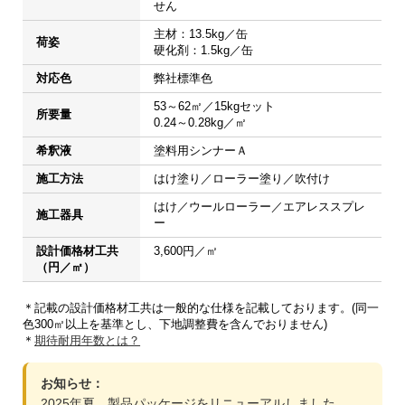
せん
主材：13.5kg／缶

荷姿
硬化剤：1.5kg／缶
対応色
弊社標準色
53～62㎡／15kgセット

所要量
0.24～0.28kg／㎡
希釈液
塗料用シンナーＡ
施工方法
はけ塗り／ローラー塗り／吹付け
はけ／ウールローラー／エアレススプレ
施工器具
ー
設計価格材工共
3,600円／㎡
（円／㎡）
＊記載の設計価格材工共は一般的な仕様を記載しております。(同一
色300㎡以上を基準とし、下地調整費を含んでおりません)
＊
期待耐用年数とは？
お知らせ：
2025年夏、製品パッケージをリニューアルしました。