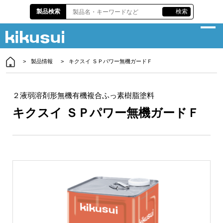
製品検索
検索
製品情報
キクスイ ＳＰパワー無機ガードＦ
企業情報
サスティナビリティ
２液弱溶剤形無機有機複合ふっ素樹脂塗料
キクスイ ＳＰパワー無機ガードＦ
製品情報
各種資料
株主・投資家情報
責任施工
お問い合わせ