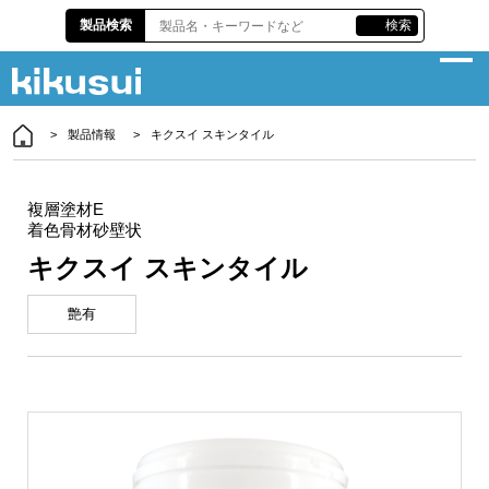
製品検索
検索
製品情報
キクスイ スキンタイル
企業情報
サスティナビリティ
複層塗材E
着色骨材砂壁状
製品情報
キクスイ スキンタイル
各種資料
艶有
株主・投資家情報
責任施工
お問い合わせ