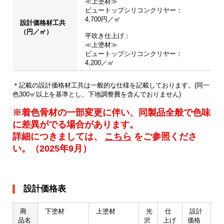
≪上塗材≫

ビュートップシリコンクリヤー：

4,700円／㎡

設計価格材工共
（円／㎡）
平吹き仕上げ：

≪上塗材≫

ビュートップシリコンクリヤー：

4,200／㎡
＊記載の設計価格材工共は一般的な仕様を記載しております。(同一
色300㎡以上を基準とし、下地調整費を含んでおりません)
※着色骨材の一部変更に伴い、同製品全般で色味
に差異がでる場合があります。
詳細につきましては、
こちら
をご参照くださ
い。（2025年9月）
設計価格表
商
下塗材
上塗材
光
仕
設計
品名
沢
上げ
価格