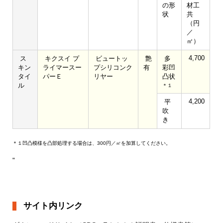
の形
材工
状
共
（円
／
㎡）
4,700
ス
キクスイ プ
ビュートッ
艶
多
キン
ライマースー
プシリコンク
有
彩凹
タイ
パーＥ
リヤー
凸状
ル
＊１
4,200
平
吹
き
＊１凹凸模様を凸部処理する場合は、300円／㎡を加算してください。
"
サイト内リンク