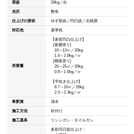
荷姿
20kg／缶
光沢
艶有
仕上げの形状
ゆず肌状／凹凸状／石材調
対応色
基準色
【多彩凹凸仕上げ】

  [基層塗り]

   10～13㎡／20kg

   1.5～2.0kg／㎡

  [模様塗り]

所要量
   20～25㎡／20kg

   0.8～1.0kg／㎡

【平吹き仕上げ】

   8.7～10㎡／20kg

   2.0～2.3kg／㎡
希釈液
清水
施工方法
吹付け
施工器具
リシンガン・タイルガン
多彩凹凸状仕上げ：
