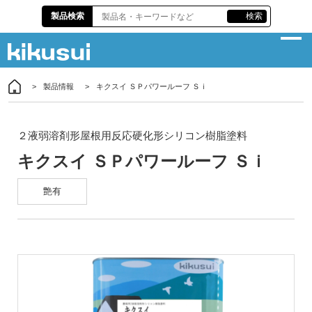
製品検索
検索
製品情報
キクスイ ＳＰパワールーフ Ｓｉ
企業情報
サスティナビリティ
２液弱溶剤形屋根用反応硬化形シリコン樹脂塗料
製品情報
キクスイ ＳＰパワールーフ Ｓｉ
各種資料
艶有
株主・投資家情報
責任施工
お問い合わせ