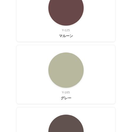
Y-125
マルーン
Y-165
グレー