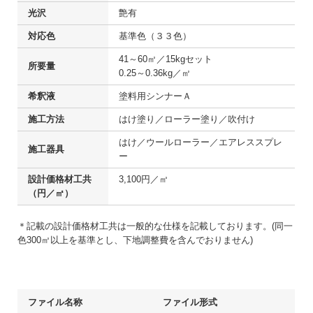
光沢
艶有
対応色
基準色（３３色）
41～60㎡／15kgセット

所要量
0.25～0.36kg／㎡
希釈液
塗料用シンナーＡ
施工方法
はけ塗り／ローラー塗り／吹付け
はけ／ウールローラー／エアレススプレ
施工器具
ー
設計価格材工共
3,100円／㎡
（円／㎡）
＊記載の設計価格材工共は一般的な仕様を記載しております。(同一
色300㎡以上を基準とし、下地調整費を含んでおりません)
ファイル名称
ファイル形式