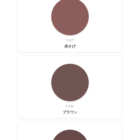
Y-117
赤さび
Y-134
ブラウン