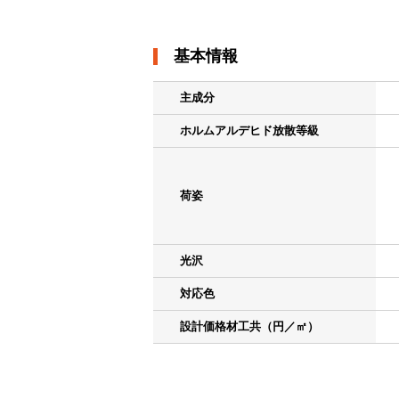
基本情報
主成分
ホルムアルデヒド放散等級
荷姿
光沢
対応色
設計価格材工共（円／㎡）