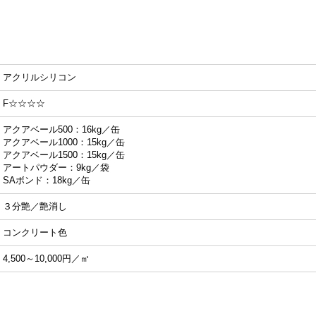
アクリルシリコン
F☆☆☆☆
アクアベール500：16kg／缶

アクアベール1000：15kg／缶

アクアベール1500：15kg／缶

アートパウダー：9kg／袋

SAボンド：18kg／缶
３分艶／艶消し
コンクリート色
4,500～10,000円／㎡