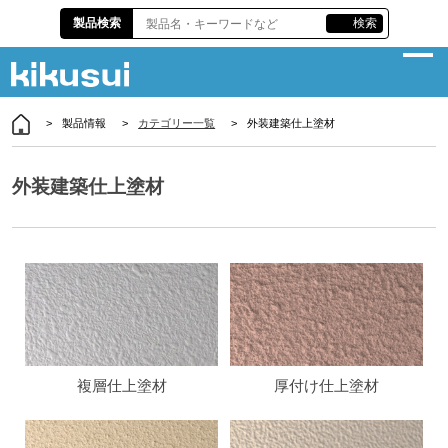
製品検索
検索
製品情報
カテゴリー一覧
外装建築仕上塗材
企業情報
サスティナビリティ
外装建築仕上塗材
製品情報
各種資料
株主・投資家情報
責任施工
複層仕上塗材
厚付け仕上塗材
お問い合わせ