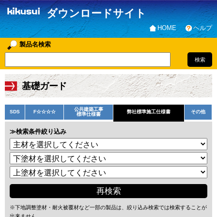
ダウンロードサイト
HOME
ヘルプ
製品名検索
基礎ガード
公共建築工事
SDS
F☆☆☆☆
弊社標準施工仕様書
その他
標準仕様書
≫検索条件絞り込み
※下地調整塗材・耐火被覆材など一部の製品は、絞り込み検索では検索することが
出来ません。