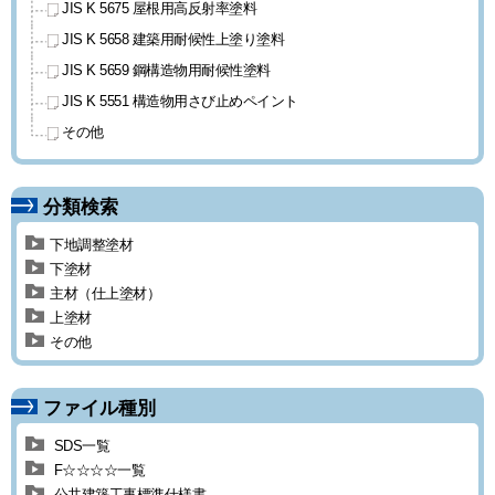
JIS K 5675 屋根用高反射率塗料
JIS K 5658 建築用耐候性上塗り
塗料
JIS K 5659 鋼構造物用耐候性塗料
JIS K 5551 構造物用
さび止めペイント
その他
分類検索
下地調整塗材
下塗材
主材（仕上塗材）
上塗材
その他
ファイル種別
SDS一覧
F☆☆☆☆一覧
公共建築工事標準仕様書