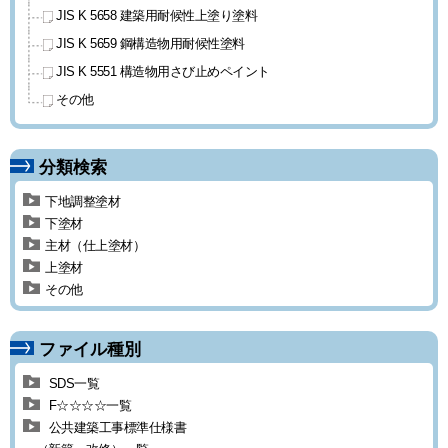
JIS K 5658 建築用耐候性上塗り
塗料
JIS K 5659 鋼構造物用耐候性塗料
JIS K 5551 構造物用
さび止めペイント
その他
分類検索
下地調整塗材
下塗材
主材（仕上塗材）
上塗材
その他
ファイル種別
SDS一覧
F☆☆☆☆一覧
公共建築工事標準仕様書