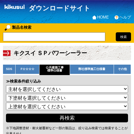
ダウンロードサイト
HOME
ヘルプ
製品名検索
キクスイ ＳＰパワーシーラー
公共建築工事
SDS
F☆☆☆☆
弊社標準施工仕様書
その他
標準仕様書
≫検索条件絞り込み
※下地調整塗材・耐火被覆材など一部の製品は、絞り込み検索では検索することが
出来ません。