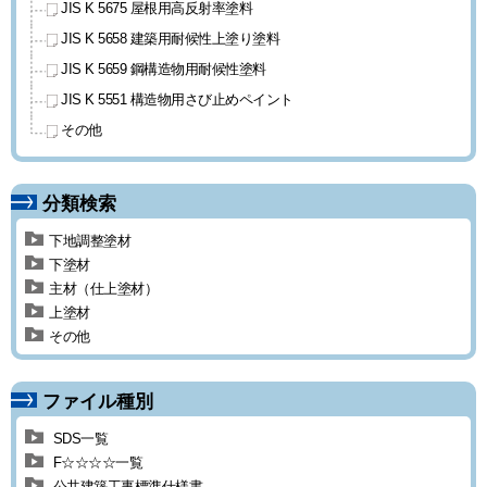
JIS K 5675 屋根用高反射率塗料
JIS K 5658 建築用耐候性上塗り
塗料
JIS K 5659 鋼構造物用耐候性塗料
JIS K 5551 構造物用
さび止めペイント
その他
分類検索
下地調整塗材
下塗材
主材（仕上塗材）
上塗材
その他
ファイル種別
SDS一覧
F☆☆☆☆一覧
公共建築工事標準仕様書