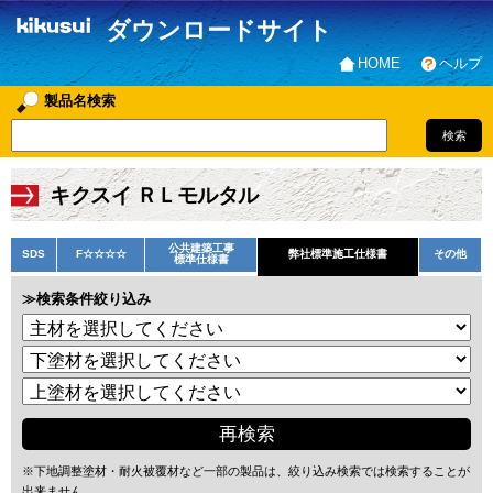
ダウンロードサイト
HOME
ヘルプ
製品名検索
キクスイ ＲＬモルタル
公共建築工事
SDS
F☆☆☆☆
弊社標準施工仕様書
その他
標準仕様書
≫検索条件絞り込み
※下地調整塗材・耐火被覆材など一部の製品は、絞り込み検索では検索することが
出来ません。