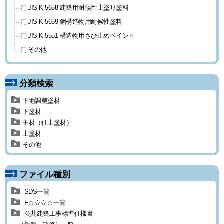
JIS K 5658 建築用耐候性上塗り
塗料
JIS K 5659 鋼構造物用耐候性塗料
JIS K 5551 構造物用
さび止めペイント
その他
分類検索
下地調整塗材
下塗材
主材（仕上塗材）
上塗材
その他
ファイル種別
SDS一覧
F☆☆☆☆一覧
公共建築工事標準仕様書