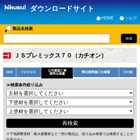
ダウンロードサイト
HOME
ヘルプ
製品名検索
ＪＳプレミックス７０（カチオン）
公共建築工事
SDS
F☆☆☆☆
弊社標準施工仕様書
その他
標準仕様書
≫検索条件絞り込み
※下地調整塗材・耐火被覆材など一部の製品は、絞り込み検索では検索することが
出来ません。